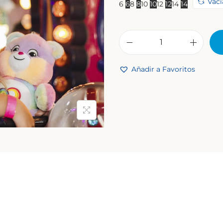
Vaci
6
6
8
8
10
10
12
12
14
14
Añadir a Favoritos