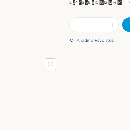
2
2
4
4
6
6
8
8
10
10
12
12
14
14
Añadir a Favoritos