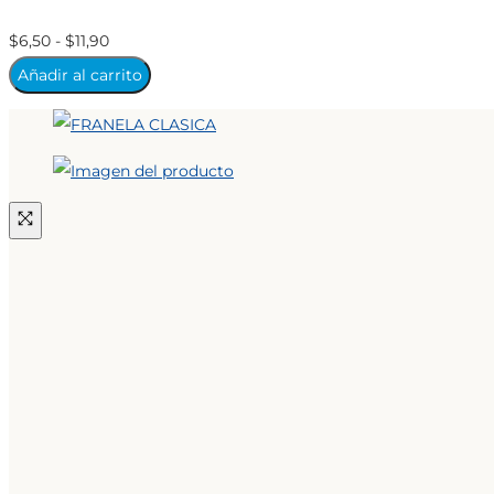
Rango
$
6,50
-
$
11,90
de
Añadir al carrito
precios:
desde
$6,50
hasta
$11,90