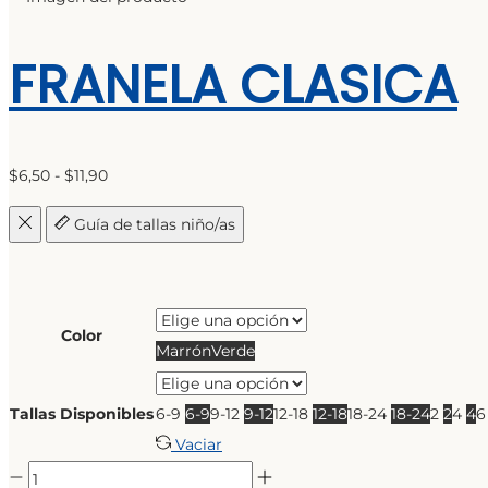
FRANELA CLASICA
Rango
$
6,50
-
$
11,90
de
Guía de tallas niño/as
precios:
desde
$6,50
hasta
Color
Marrón
Verde
$11,90
Tallas Disponibles
6-9
6-9
9-12
9-12
12-18
12-18
18-24
18-24
2
2
4
4
Vaciar
FRANELA