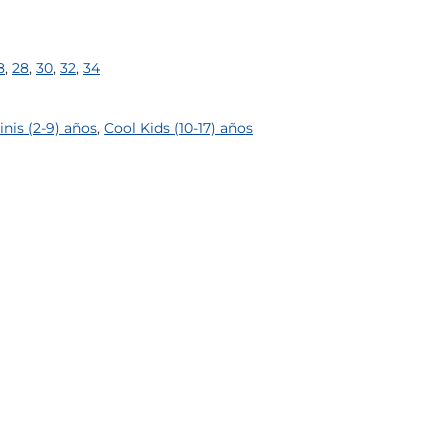
8
,
28
,
30
,
32
,
34
nis (2-9) años
,
Cool Kids (10-17) años