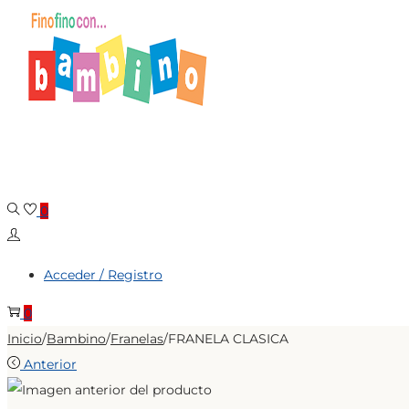
Saltar
Saltar
a
al
la
contenido
navegación
0
Acceder / Registro
0
Inicio
/
Bambino
/
Franelas
/
FRANELA CLASICA
Anterior