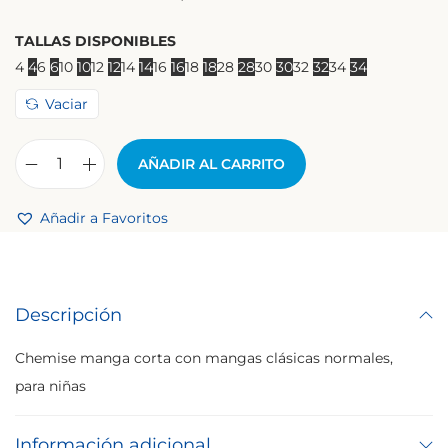
TALLAS DISPONIBLES
4
4
6
6
10
10
12
12
14
14
16
16
18
18
28
28
30
30
32
32
34
34
Vaciar
AÑADIR AL CARRITO
Añadir a Favoritos
Descripción
Chemise manga corta con mangas clásicas normales,
para niñas
Información adicional