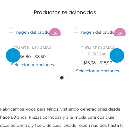
C
$
O
Productos relacionados
1
L
2
E
,
G
9
I
3
FRANELILLA CLASICA
CHEMISE CLASICA
A
h
COLEGIAL
R
$
6,80
-
$
8,50
L
a
R
$
16,38
-
$
18,97
a
Seleccionar opciones
c
s
a
Seleccionar opciones
E
n
a
t
E
n
s
g
n
a
s
g
t
o
t
$
t
o
e
d
i
1
e
d
p
e
d
Fabricamos Ropa para Niños, vistiendo generaciones desde
6
p
e
r
p
a
hace 60 años. Piezas cómodas y a la moda para cualquier
,
r
p
o
r
d
ocasión dentro y fuera de casa. Desde recién nacidos hasta la
3
o
r
d
e