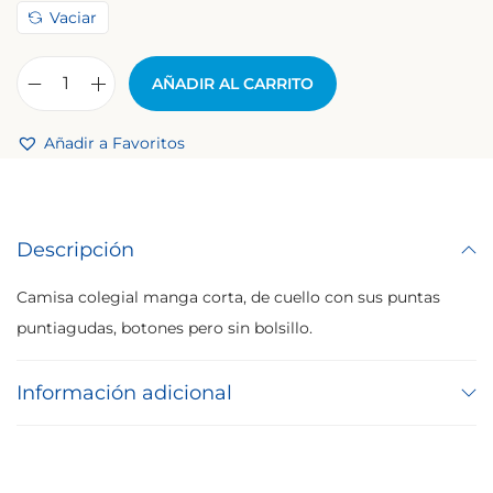
o
Vaciar
d
e
AÑADIR AL CARRITO
C
p
A
r
Añadir a Favoritos
M
e
I
c
S
i
Descripción
A
o
B
s
Camisa colegial manga corta, de cuello con sus puntas
A
:
puntiagudas, botones pero sin bolsillo.
M
d
B
e
Información adicional
I
s
N
d
O
e