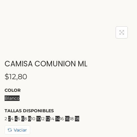
CAMISA COMUNION ML
$
12,80
COLOR
Blanco
TALLAS DISPONIBLES
2
2
4
4
6
6
8
8
10
10
12
12
14
14
16
16
18
18
Vaciar