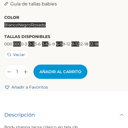
Guía de tallas babies
COLOR
Blanco
Negro
Rosado
TALLAS DISPONIBLES
000
000
0-3
0-3
3-6
3-6
6-9
6-9
9-12
9-12
12-18
12-18
Vaciar
AÑADIR AL CARRITO
Añadir a Favoritos
Descripción
Body manga larga clásico en tela rib.