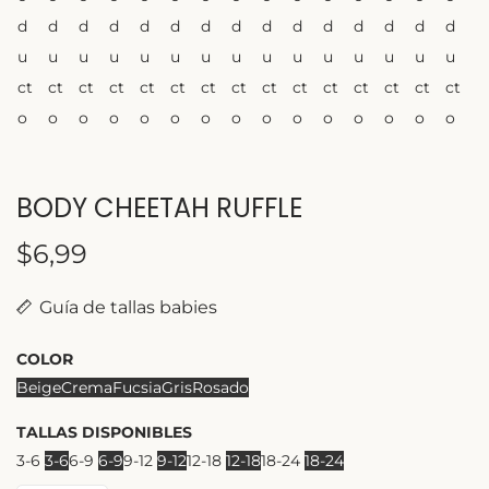
BODY CHEETAH RUFFLE
$
6,99
Guía de tallas babies
COLOR
Beige
Crema
Fucsia
Gris
Rosado
TALLAS DISPONIBLES
3-6
3-6
6-9
6-9
9-12
9-12
12-18
12-18
18-24
18-24