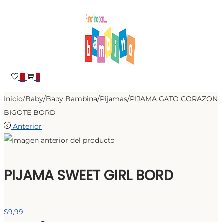
Saltar
Saltar
a
al
la
contenido
navegación
0
0
Inicio
/
Baby
/
Baby Bambina
/
Pijamas
/
PIJAMA GATO CORAZON
BIGOTE BORD
Anterior
PIJAMA SWEET GIRL BORD
$
9,99