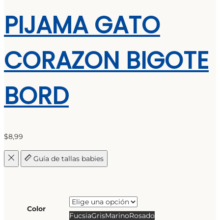
PIJAMA GATO
CORAZON BIGOTE
BORD
$
8,99
Guía de tallas babies
Color
Fucsia
Gris
Marino
Rosado