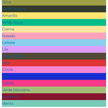
Oliva
Verde Botella
Amarillo
Verde Agua
Crema
Rosado
Celeste
Lila
Verde Militar
Rojo
Chicle
Rey
Fucsia
Verde Manzana
Vinotinto
Menta