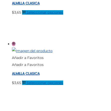
ALMILLA CLASICA
elegir
en
Este
$
3,65
Seleccionar opciones
la
producto
página
tiene
de
múltiples
producto
variantes.
Las
opciones
Añadir a Favoritos
se
Añadir a Favoritos
pueden
ALMILLA CLASICA
elegir
en
Este
$
3,65
Seleccionar opciones
la
producto
página
tiene
de
múltiples
producto
variantes.