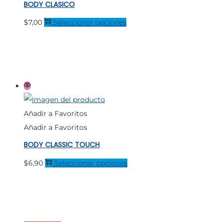
BODY CLASICO
elegir
en
Este
$
7,00
Seleccionar opciones
la
producto
página
tiene
de
múltiples
producto
variantes.
Las
opciones
Añadir a Favoritos
se
Añadir a Favoritos
pueden
BODY CLASSIC TOUCH
elegir
en
Este
$
6,90
Seleccionar opciones
la
producto
página
tiene
de
múltiples
producto
variantes.