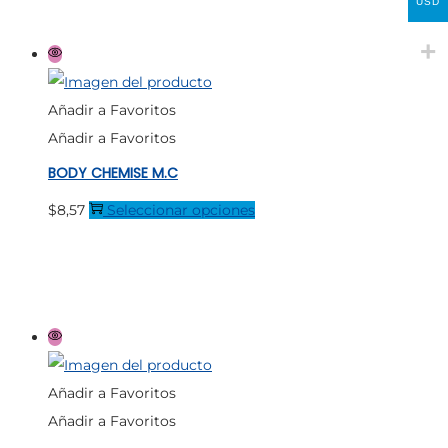
USD
de
múltiples
producto
variantes.
Las
opciones
Añadir a Favoritos
se
Añadir a Favoritos
pueden
BODY CHEMISE M.C
elegir
en
Este
$
8,57
Seleccionar opciones
la
producto
página
tiene
de
múltiples
producto
variantes.
Las
opciones
Añadir a Favoritos
se
Añadir a Favoritos
pueden