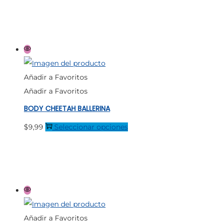
página
tiene
de
múltiples
producto
variantes.
Las
opciones
Añadir a Favoritos
se
Añadir a Favoritos
pueden
BODY CHEETAH BALLERINA
elegir
en
Este
$
9,99
Seleccionar opciones
la
producto
página
tiene
de
múltiples
producto
variantes.
Las
opciones
Añadir a Favoritos