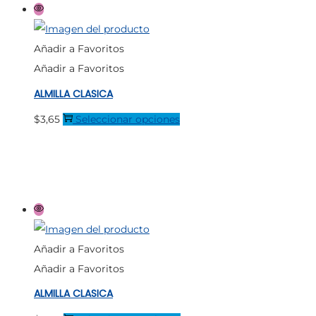
Las
opciones
Añadir a Favoritos
se
Añadir a Favoritos
pueden
ALMILLA CLASICA
elegir
en
Este
$
3,65
Seleccionar opciones
la
producto
página
tiene
de
múltiples
producto
variantes.
Las
opciones
Añadir a Favoritos
se
Añadir a Favoritos
pueden
ALMILLA CLASICA
elegir