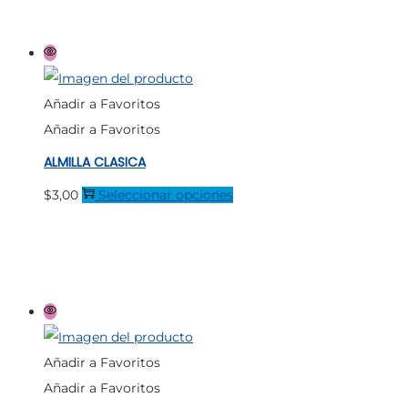
de
múltiples
producto
variantes.
Las
opciones
Añadir a Favoritos
se
Añadir a Favoritos
pueden
ALMILLA CLASICA
elegir
en
Este
$
3,00
Seleccionar opciones
la
producto
página
tiene
de
múltiples
producto
variantes.
Las
opciones
Añadir a Favoritos
se
Añadir a Favoritos
pueden