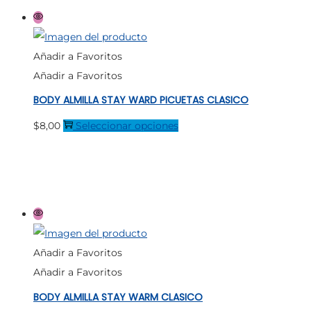
producto
variantes.
Las
opciones
Añadir a Favoritos
se
Añadir a Favoritos
pueden
BODY ALMILLA STAY WARD PICUETAS CLASICO
elegir
en
Este
$
8,00
Seleccionar opciones
la
producto
página
tiene
de
múltiples
producto
variantes.
Las
opciones
Añadir a Favoritos
se
Añadir a Favoritos
pueden
BODY ALMILLA STAY WARM CLASICO
elegir