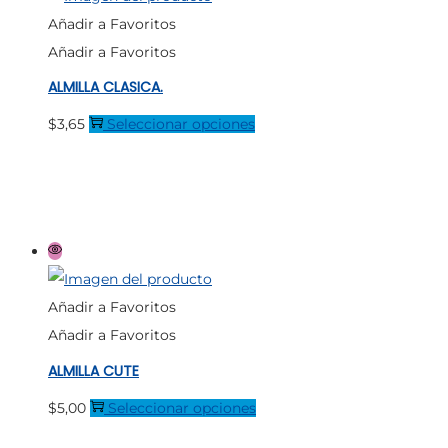
opciones
Añadir a Favoritos
se
Añadir a Favoritos
pueden
ALMILLA CLASICA.
elegir
en
Este
$
3,65
Seleccionar opciones
la
producto
página
tiene
de
múltiples
producto
variantes.
Las
opciones
Añadir a Favoritos
se
Añadir a Favoritos
pueden
ALMILLA CUTE
elegir
en
Este
$
5,00
Seleccionar opciones
la
producto