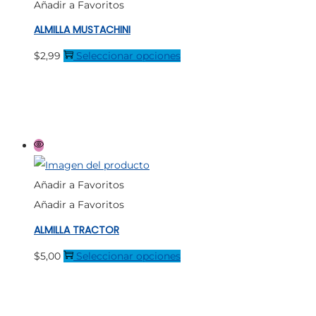
Añadir a Favoritos
pueden
ALMILLA MUSTACHINI
elegir
en
Este
$
2,99
Seleccionar opciones
la
producto
página
tiene
de
múltiples
producto
variantes.
Las
opciones
Añadir a Favoritos
se
Añadir a Favoritos
pueden
ALMILLA TRACTOR
elegir
en
Este
$
5,00
Seleccionar opciones
la
producto
página
tiene
de
múltiples