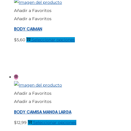
opciones
Añadir a Favoritos
se
Añadir a Favoritos
pueden
BODY CAIMAN
elegir
en
Este
$
5,60
Seleccionar opciones
la
producto
página
tiene
de
múltiples
producto
variantes.
Las
opciones
Añadir a Favoritos
se
Añadir a Favoritos
pueden
BODY CAMISA MANGA LARGA
elegir
en
Este
$
12,99
Seleccionar opciones
la
producto