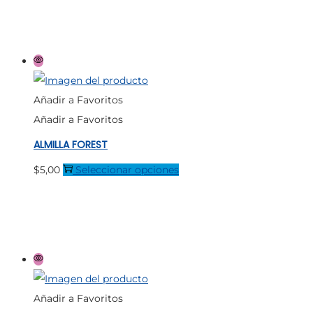
página
tiene
de
múltiples
producto
variantes.
Las
opciones
Añadir a Favoritos
se
Añadir a Favoritos
pueden
ALMILLA FOREST
elegir
en
Este
$
5,00
Seleccionar opciones
la
producto
página
tiene
de
múltiples
producto
variantes.
Las
opciones
Añadir a Favoritos
se