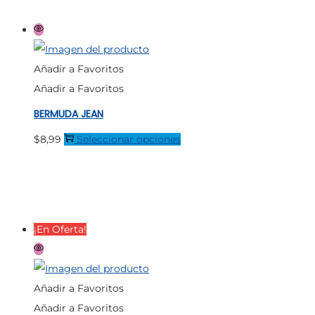
producto
variantes.
Las
opciones
Añadir a Favoritos
se
Añadir a Favoritos
pueden
BERMUDA JEAN
elegir
en
Este
$
8,99
Seleccionar opciones
la
producto
página
tiene
de
múltiples
producto
variantes.
¡En Oferta!
Las
opciones
se
Añadir a Favoritos
pueden
Añadir a Favoritos