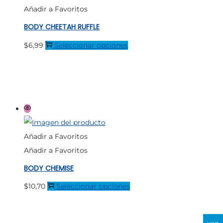
se
Añadir a Favoritos
pueden
BODY CHEETAH RUFFLE
elegir
en
Este
$
6,99
Seleccionar opciones
la
producto
página
tiene
de
múltiples
producto
variantes.
Las
opciones
Añadir a Favoritos
se
Añadir a Favoritos
pueden
BODY CHEMISE
elegir
en
Este
$
10,70
Seleccionar opciones
la
producto
página
tiene