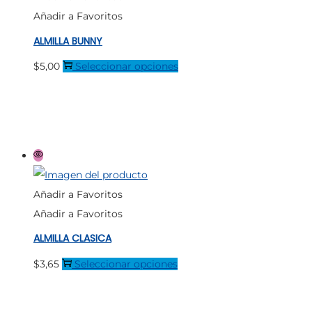
Añadir a Favoritos
ALMILLA BUNNY
Este
$
5,00
Seleccionar opciones
producto
tiene
múltiples
variantes.
Las
opciones
Añadir a Favoritos
se
Añadir a Favoritos
pueden
ALMILLA CLASICA
elegir
en
Este
$
3,65
Seleccionar opciones
la
producto
página
tiene