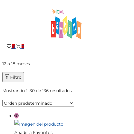
Saltar
Saltar
a
al
la
contenido
navegación
0
0
12 a 18 meses
Filtro
Mostrando 1–
30
de 136 resultados
Añadir a Favoritos