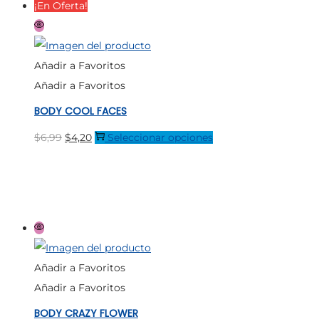
¡En Oferta!
Las
opciones
se
Añadir a Favoritos
pueden
Añadir a Favoritos
elegir
BODY COOL FACES
en
la
El
El
Este
$
6,99
$
4,20
Seleccionar opciones
página
precio
precio
producto
de
original
actual
tiene
producto
era:
es:
múltiples
$6,99.
$4,20.
variantes.
Las
opciones
Añadir a Favoritos
se
Añadir a Favoritos
pueden
BODY CRAZY FLOWER
elegir