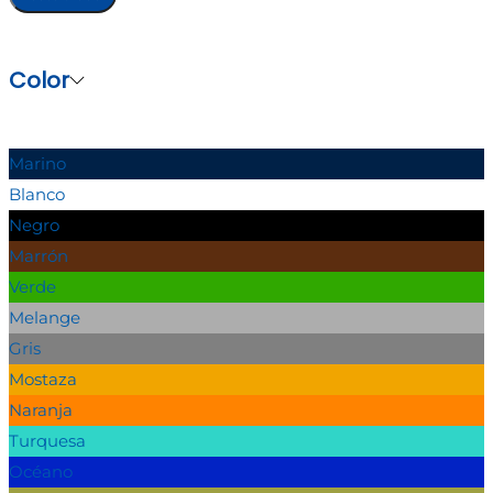
Color
Marino
Blanco
Negro
Marrón
Verde
Melange
Gris
Mostaza
Naranja
Turquesa
Océano