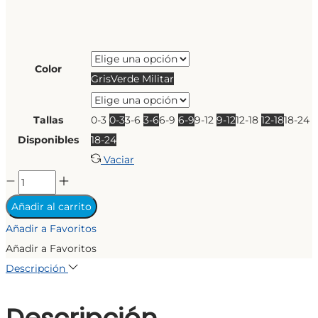
Color
Gris
Verde Militar
Tallas
0-3
0-3
3-6
3-6
6-9
6-9
9-12
9-12
12-18
12-18
18-24
Disponibles
18-24
Vaciar
BODY
CAIMAN
Añadir al carrito
cantidad
Añadir a Favoritos
Añadir a Favoritos
Descripción