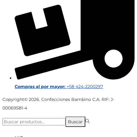
Compras al por mayor:
+58 424-2200297
Copyright© 2026. Confecciones Bambino C.A. RIF: J-
00069581-4
Búsqueda
Buscar
para:>