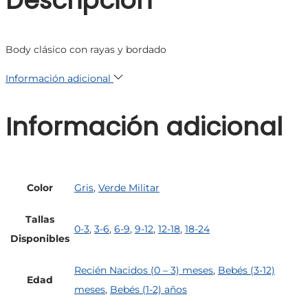
Descripción
Body clásico con rayas y bordado
Información adicional
Información adicional
Color
Gris
,
Verde Militar
Tallas
0-3
,
3-6
,
6-9
,
9-12
,
12-18
,
18-24
Disponibles
Recién Nacidos (0 – 3) meses
,
Bebés (3-12)
Edad
meses
,
Bebés (1-2) años