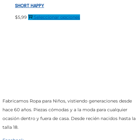
SHORT HAPPY
pueden
elegir
Este
$
5,99
Seleccionar opciones
en
producto
la
tiene
página
múltiples
de
variantes.
producto
Las
opciones
se
pueden
elegir
Fabricamos Ropa para Niños, vistiendo generaciones desde
en
hace 60 años. Piezas cómodas y a la moda para cualquier
la
ocasión dentro y fuera de casa. Desde recién nacidos hasta la
página
talla 18.
de
producto