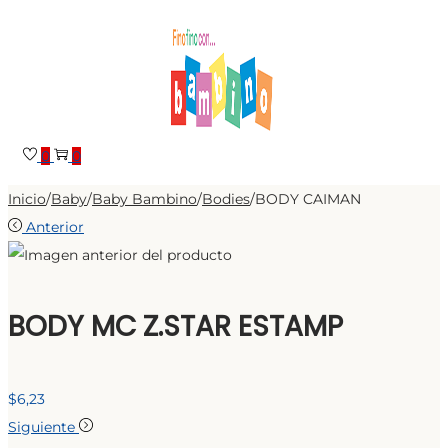
Saltar
Saltar
a
al
la
contenido
navegación
0
0
Inicio
/
Baby
/
Baby Bambino
/
Bodies
/
BODY CAIMAN
Anterior
BODY MC Z.STAR ESTAMP
$
6,23
Siguiente