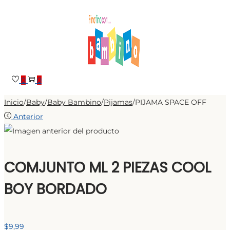
Saltar
Saltar
a
al
la
contenido
navegación
0
0
Inicio
/
Baby
/
Baby Bambino
/
Pijamas
/
PIJAMA SPACE OFF
Anterior
COMJUNTO ML 2 PIEZAS COOL
BOY BORDADO
$
9,99