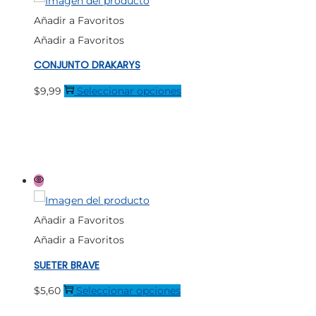
Añadir a Favoritos
Añadir a Favoritos
CONJUNTO DRAKARYS
Este
$
9,99
Seleccionar opciones
producto
tiene
múltiples
variantes.
Las
opciones
Añadir a Favoritos
se
Añadir a Favoritos
pueden
SUETER BRAVE
elegir
en
Este
$
5,60
Seleccionar opciones
la
producto