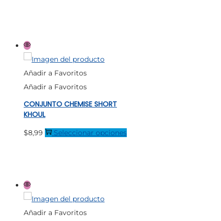
página
tiene
de
múltiples
producto
variantes.
Las
opciones
Añadir a Favoritos
se
Añadir a Favoritos
pueden
CONJUNTO CHEMISE SHORT
elegir
KHOUL
en
Este
$
8,99
Seleccionar opciones
la
producto
página
tiene
de
múltiples
producto
variantes.
Las
Añadir a Favoritos
opciones