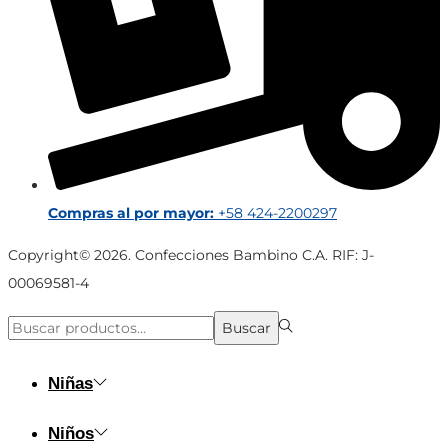
Compras al por mayor:
+58 424-2200297
Copyright© 2026. Confecciones Bambino C.A. RIF: J-
00069581-4
Búsqueda
Buscar
para:>
Niñas
Niños