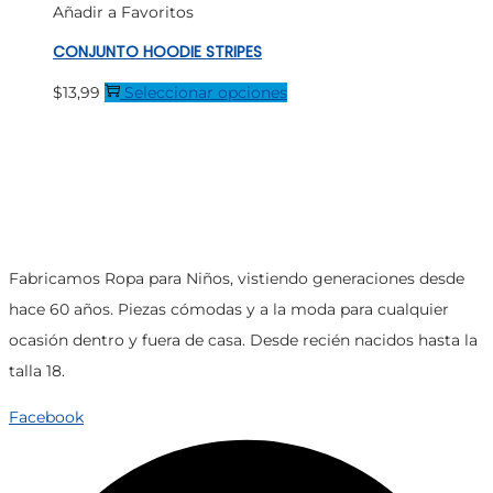
Añadir a Favoritos
se
pueden
CONJUNTO HOODIE STRIPES
elegir
Este
$
13,99
Seleccionar opciones
en
producto
la
tiene
página
múltiples
de
variantes.
producto
Las
opciones
Fabricamos Ropa para Niños, vistiendo generaciones desde
se
hace 60 años. Piezas cómodas y a la moda para cualquier
pueden
ocasión dentro y fuera de casa. Desde recién nacidos hasta la
elegir
talla 18.
en
Facebook
la
página
de