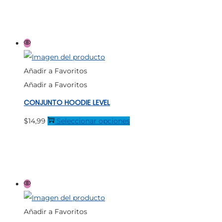
de
original
actual
tiene
producto
era:
es:
múltiples
$17,99.
$13,60.
variantes.
Las
opciones
Añadir a Favoritos
se
Añadir a Favoritos
pueden
CONJUNTO HOODIE LEVEL
elegir
en
Este
$
14,99
Seleccionar opciones
la
producto
página
tiene
de
múltiples
producto
variantes.
Las
opciones
Añadir a Favoritos
se