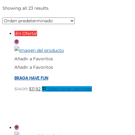
Showing all 23 results
¡En Oferta!
Añadir a Favoritos
Añadir a Favoritos
BRAGA HAVE FUN
El
El
Este
$
14,99
$
11,92
Seleccionar opciones
precio
precio
producto
original
actual
tiene
era:
es:
múltiples
$14,99.
$11,92.
variantes.
Las