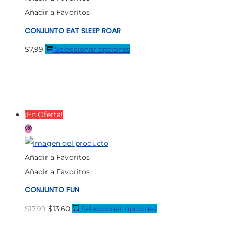
se
Añadir a Favoritos
pueden
CONJUNTO EAT SLEEP ROAR
elegir
en
Este
$
7,99
Seleccionar opciones
la
producto
página
tiene
de
múltiples
producto
variantes.
¡En Oferta!
Las
opciones
se
Añadir a Favoritos
pueden
Añadir a Favoritos
elegir
CONJUNTO FUN
en
la
El
El
Este
$
17,99
$
13,60
Seleccionar opciones
página
precio
precio
producto