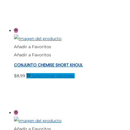
la
producto
página
tiene
de
múltiples
producto
variantes.
Las
opciones
Añadir a Favoritos
se
Añadir a Favoritos
pueden
CONJUNTO CHEMISE SHORT KHOUL
elegir
en
Este
$
8,99
Seleccionar opciones
la
producto
página
tiene
de
múltiples
producto
variantes.
Las
opciones
Añadir a Favoritos