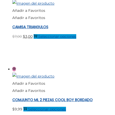
se
Añadir a Favoritos
pueden
Añadir a Favoritos
elegir
CAMISA TRIANGULOS
en
la
El
El
Este
$
7,00
$
3,00
Seleccionar opciones
página
precio
precio
producto
de
original
actual
tiene
producto
era:
es:
múltiples
$7,00.
$3,00.
variantes.
Las
opciones
Añadir a Favoritos
se
Añadir a Favoritos
pueden
COMJUNTO ML 2 PIEZAS COOL BOY BORDADO
elegir
en
Este
$
9,99
Seleccionar opciones