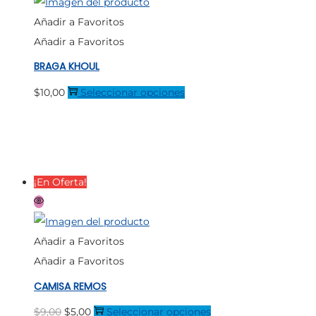
opciones
Añadir a Favoritos
se
Añadir a Favoritos
pueden
BRAGA KHOUL
elegir
en
Este
$
10,00
Seleccionar opciones
la
producto
página
tiene
de
múltiples
producto
variantes.
¡En Oferta!
Las
opciones
se
Añadir a Favoritos
pueden
Añadir a Favoritos
elegir
CAMISA REMOS
en
la
El
El
Este
$
9,00
$
5,00
Seleccionar opciones