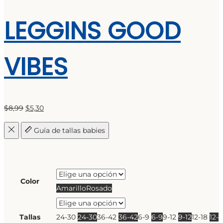
LEGGINS GOOD
VIBES
El
El
$
8,99
$
5,30
precio
precio
Guía de tallas babies
original
actual
era:
es:
$8,99.
$5,30.
Color
Amarillo
Rosado
Tallas
24-30
24-30
36-42
36-42
6-9
6-9
9-12
9-12
12-18
12-