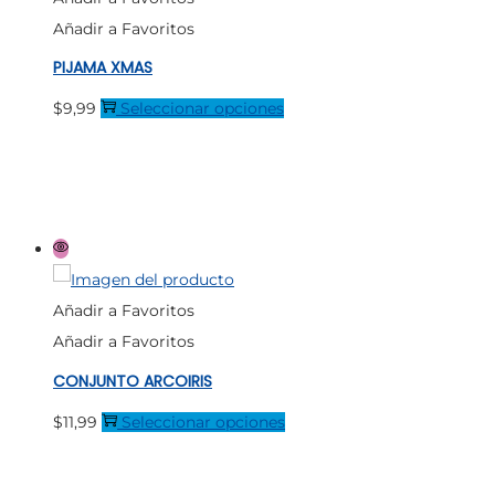
se
Añadir a Favoritos
pueden
PIJAMA XMAS
elegir
en
Este
$
9,99
Seleccionar opciones
la
producto
página
tiene
de
múltiples
producto
variantes.
Las
opciones
Añadir a Favoritos
se
Añadir a Favoritos
pueden
CONJUNTO ARCOIRIS
elegir
en
Este
$
11,99
Seleccionar opciones
la
producto
página
tiene