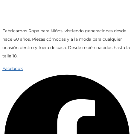
de
múltiples
producto
variantes.
Las
opciones
Fabricamos Ropa para Niños, vistiendo generaciones desde
se
hace 60 años. Piezas cómodas y a la moda para cualquier
pueden
ocasión dentro y fuera de casa. Desde recién nacidos hasta la
elegir
talla 18.
en
Facebook
la
página
de
producto