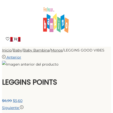
Saltar
Saltar
a
al
la
contenido
navegación
0
0
Inicio
/
Baby
/
Baby Bambina
/
Monos
/
LEGGINS GOOD VIBES
Anterior
LEGGINS POINTS
El
El
$
6,99
$
5,60
precio
precio
Siguiente