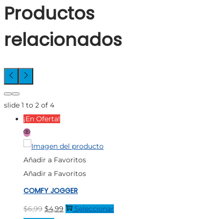
Productos
relacionados
slide
1 to 2
of 4
¡En Oferta!
Añadir a Favoritos
Añadir a Favoritos
COMFY JOGGER
El
El
$
6,99
$
4,99
Seleccionar