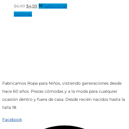
la
El
El
$
6,99
$
4,99
Seleccionar
página
precio
Este
precio
opciones
de
original
producto
actual
producto
era:
tiene
es:
$6,99.
múltiples
$4,99.
variantes.
Las
opciones
se
pueden
Fabricamos Ropa para Niños, vistiendo generaciones desde
elegir
hace 60 años. Piezas cómodas y a la moda para cualquier
en
ocasión dentro y fuera de casa. Desde recién nacidos hasta la
la
talla 18.
página
de
Facebook
producto