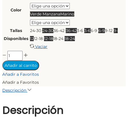
Color
Verde Manzana
Marino
Tallas
24-30
24-30
36-42
36-42
3-6
3-6
6-9
6-9
9-12
9-
Disponibles
12
12-18
12-18
18-24
18-24
Vaciar
CONJUNTO
DREAM
Añadir al carrito
cantidad
Añadir a Favoritos
Añadir a Favoritos
Descripción
Descripción