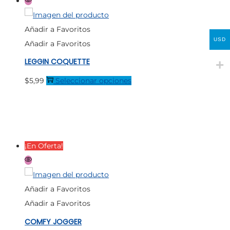
variantes.
Las
Añadir a Favoritos
opciones
USD
Añadir a Favoritos
se
LEGGIN COQUETTE
pueden
elegir
Este
$
5,99
Seleccionar opciones
en
producto
la
tiene
página
múltiples
de
variantes.
¡En Oferta!
producto
Las
opciones
se
Añadir a Favoritos
pueden
Añadir a Favoritos
elegir
COMFY JOGGER
en