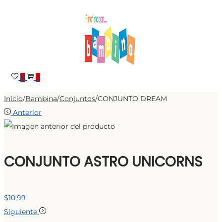
Saltar
Saltar
a
al
la
contenido
navegación
0
0
Inicio
/
Bambina
/
Conjuntos
/
CONJUNTO DREAM
Anterior
CONJUNTO ASTRO UNICORNS
$
10,99
Siguiente