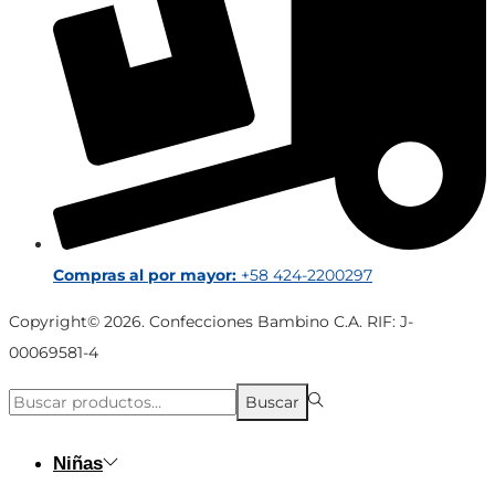
Compras al por mayor:
+58 424-2200297
Copyright© 2026. Confecciones Bambino C.A. RIF: J-
00069581-4
Búsqueda
Buscar
para:>
Niñas