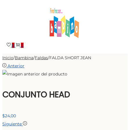
Saltar
Saltar
a
al
la
contenido
navegación
0
0
Inicio
/
Bambina
/
Faldas
/
FALDA SHORT JEAN
Anterior
CONJUNTO HEAD
$
24,00
Siguiente