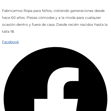
producto
Las
opciones
Fabricamos Ropa para Niños, vistiendo generaciones desde
se
hace 60 años. Piezas cómodas y a la moda para cualquier
pueden
ocasión dentro y fuera de casa. Desde recién nacidos hasta la
elegir
talla 18.
en
Facebook
la
página
de
producto