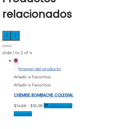
relacionados
slide
1 to 2
of 4
Añadir a Favoritos
Añadir a Favoritos
CHEMISE BOMBACHE COLEGIAL
Rango
$
14,66
-
$
16,38
Seleccionar
Este
de
opciones
producto
precios: