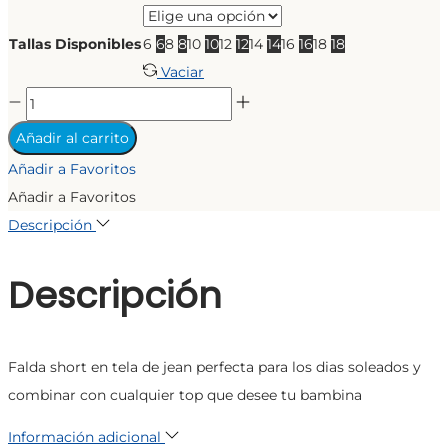
Tallas Disponibles
6
6
8
8
10
10
12
12
14
14
16
16
18
18
Vaciar
FALDA
SHORT
Añadir al carrito
JEAN
Añadir a Favoritos
cantidad
Añadir a Favoritos
Descripción
Descripción
Falda short en tela de jean perfecta para los dias soleados y
combinar con cualquier top que desee tu bambina
Información adicional