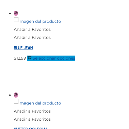
tiene
desde
múltiples
$14,66
variantes.
hasta
Las
$16,38
Añadir a Favoritos
opciones
Añadir a Favoritos
se
BLUE JEAN
pueden
elegir
Este
$
12,99
Seleccionar opciones
en
producto
la
tiene
página
múltiples
de
variantes.
producto
Las
opciones
Añadir a Favoritos
se
Añadir a Favoritos
pueden