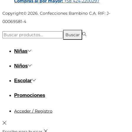
Compras al por mayor:
+58 424-2200297
Copyright© 2026. Confecciones Bambino C.A. RIF: J-
00069581-4
Búsqueda
Buscar
para:>
Niñas
Niños
Escolar
Promociones
Acceder / Registro
Escribe para buscar