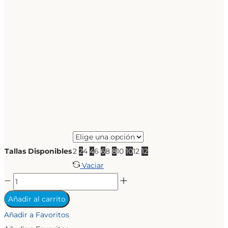
Tallas Disponibles
2
2
4
4
6
6
8
8
10
10
12
12
Vaciar
CHEMISE
BOMBACHE
Añadir al carrito
COLEGIAL
Añadir a Favoritos
cantidad