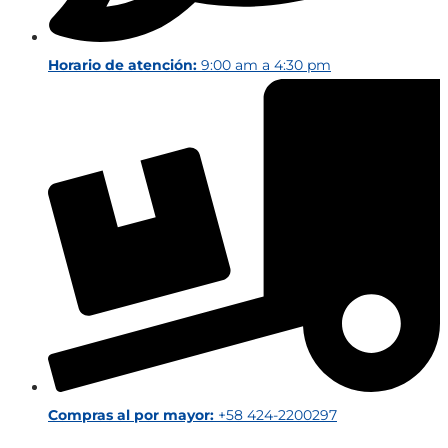
Horario de atención:
9:00 am a 4:30 pm
Compras al por mayor:
+58 424-2200297