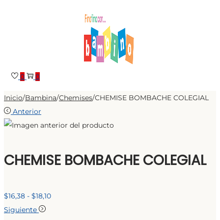
Saltar
Saltar
a
al
la
contenido
navegación
0
0
Inicio
/
Bambina
/
Chemises
/
CHEMISE BOMBACHE COLEGIAL
Anterior
CHEMISE BOMBACHE COLEGIAL
Rango
$
16,38
-
$
18,10
de
Siguiente