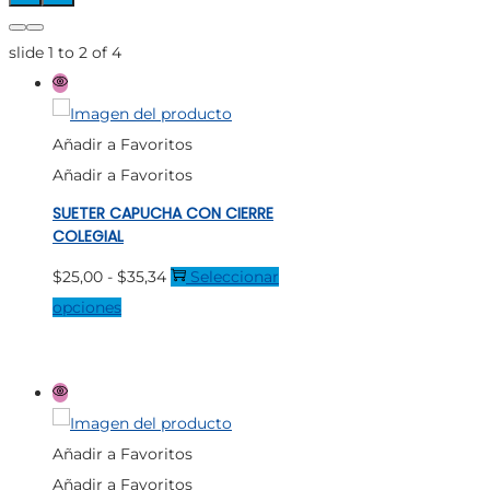
slide
1 to 2
of 4
Añadir a Favoritos
Añadir a Favoritos
SUETER CAPUCHA CON CIERRE
COLEGIAL
Rango
$
25,00
-
$
35,34
Seleccionar
Este
de
opciones
producto
precios:
tiene
desde
múltiples
$25,00
variantes.
hasta
Añadir a Favoritos
Las
$35,34
Añadir a Favoritos
opciones