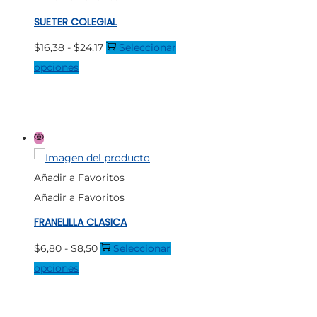
se
SUETER COLEGIAL
pueden
Rango
$
16,38
-
$
24,17
Seleccionar
elegir
Este
de
opciones
en
producto
precios:
la
tiene
desde
página
múltiples
$16,38
de
variantes.
hasta
producto
Las
$24,17
Añadir a Favoritos
opciones
Añadir a Favoritos
se
FRANELILLA CLASICA
pueden
elegir
Rango
$
6,80
-
$
8,50
Seleccionar
en
Este
de
opciones
la
producto
precios:
página
tiene
desde