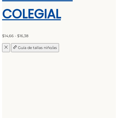
COLEGIAL
Rango
$
14,66
-
$
16,38
de
Guía de tallas niño/as
precios:
desde
$14,66
hasta
$16,38