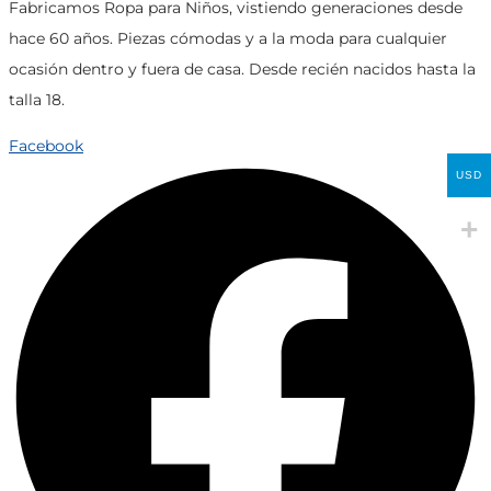
Fabricamos Ropa para Niños, vistiendo generaciones desde
en
hace 60 años. Piezas cómodas y a la moda para cualquier
la
ocasión dentro y fuera de casa. Desde recién nacidos hasta la
página
talla 18.
de
producto
Facebook
USD