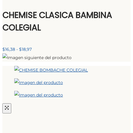
precios:
desde
CHEMISE CLASICA BAMBINA
$16,38
COLEGIAL
hasta
$18,10
Rango
$
16,38
-
$
18,97
de
precios:
desde
$16,38
hasta
$18,97