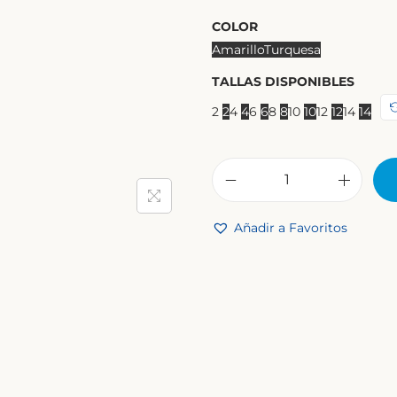
COLOR
Amarillo
Turquesa
TALLAS DISPONIBLES
2
2
4
4
6
6
8
8
10
10
12
12
14
14
Añadir a Favoritos