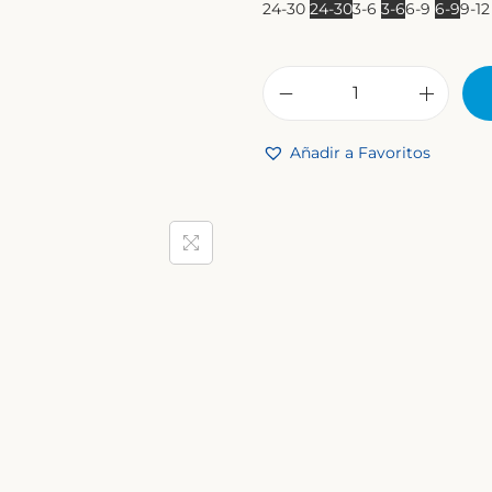
24-30
24-30
3-6
3-6
6-9
6-9
9-1
Añadir a Favoritos