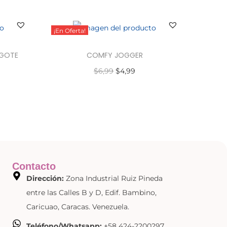
¡En Oferta!
IGOTE
COMFY JOGGER
$
6,99
$
4,99
Seleccionar opciones
Contacto
Dirección:
Zona Industrial Ruiz Pineda
entre las Calles B y D, Edif. Bambino,
Caricuao, Caracas. Venezuela.
Teléfono/Whatsapp:
+58 424-2200297