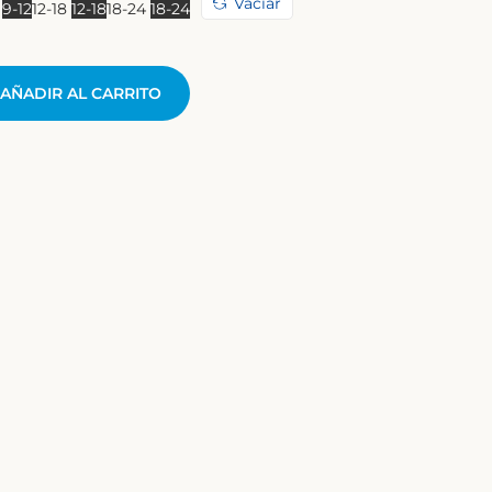
Vaciar
2
9-12
12-18
12-18
18-24
18-24
AÑADIR AL CARRITO