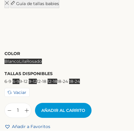
Guía de tallas babies
COLOR
Blanco
Lila
Rosado
TALLAS DISPONIBLES
6-9
6-9
9-12
9-12
12-18
12-18
18-24
18-24
Vaciar
AÑADIR AL CARRITO
Añadir a Favoritos