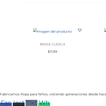
s
t
e
p
r
o
BRAGA CLASICA
d
$
11,99
u
Seleccionar opciones
c
E
t
s
o
t
t
e
i
p
Fabricamos Ropa para Niños, vistiendo generaciones desde hace 6
e
r
Fac
Inst
Tikt
Wh
n