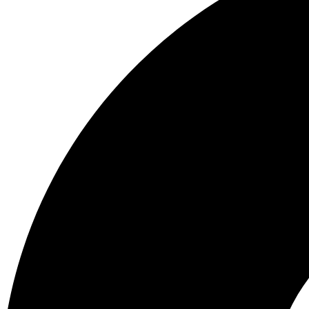
L
s
a
s
s
e
o
p
p
u
c
e
i
d
o
e
n
n
e
e
s
l
s
e
e
g
p
i
u
r