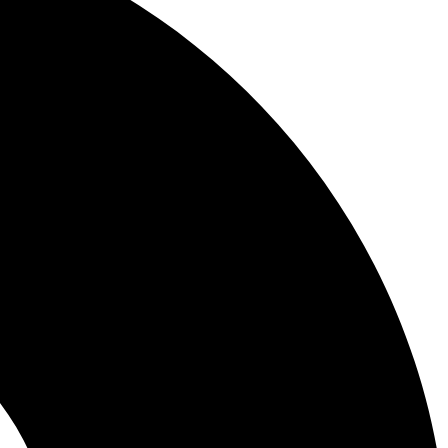
L
s
a
s
s
e
o
p
p
u
c
e
i
d
o
e
n
n
e
e
s
l
s
e
e
g
p
i
u
r