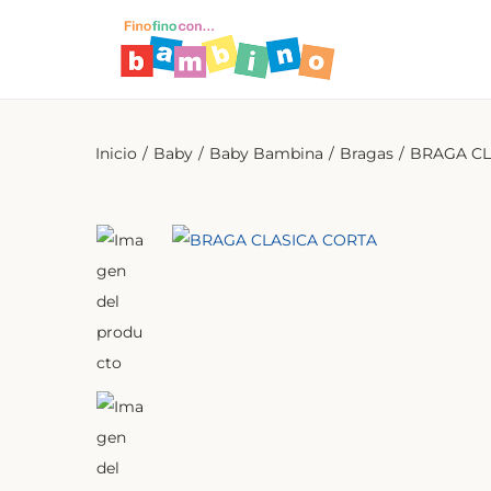
S
S
a
a
l
l
Inicio
/
Baby
/
Baby Bambina
/
Bragas
/
BRAGA CL
t
t
a
a
r
r
a
a
l
l
a
c
n
o
a
n
v
t
e
e
g
n