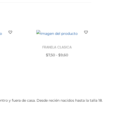
s
t
e
p
r
o
FRANELA CLASICA
d
R
$
7,50
-
$
9,60
u
a
Seleccionar opciones
c
E
n
t
s
g
o
t
o
t
e
d
i
p
e
o y fuera de casa. Desde recién nacidos hasta la talla 18.
e
r
p
n