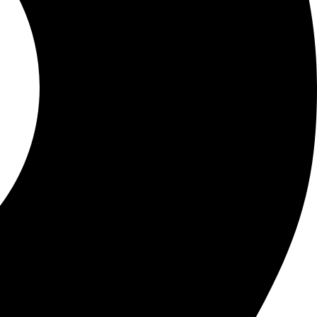
e
e
d
n
e
l
n
a
e
p
l
á
e
g
g
i
i
n
r
a
e
d
n
e
l
p
a
r
p
o