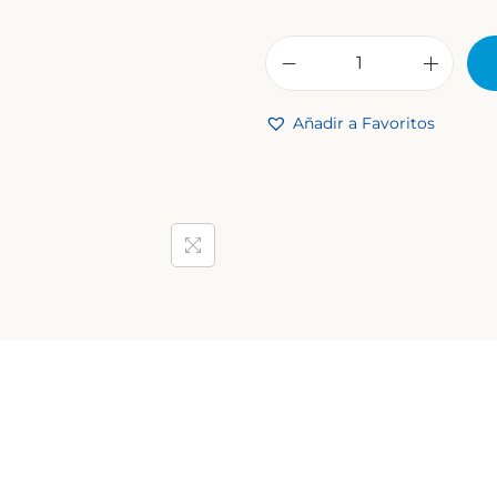
B
R
Añadir a Favoritos
A
G
A
C
L
A
S
I
C
A
C
O