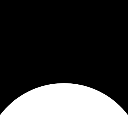
e
L
L
s
s
a
a
s
s
s
s
e
e
o
o
p
p
p
p
u
u
c
c
e
e
i
i
d
d
o
o
e
e
n
n
n
n
e
e
e
e
s
s
l
l
s
s
e
e
e
e
g
g
p
p
i
i
u
u
r