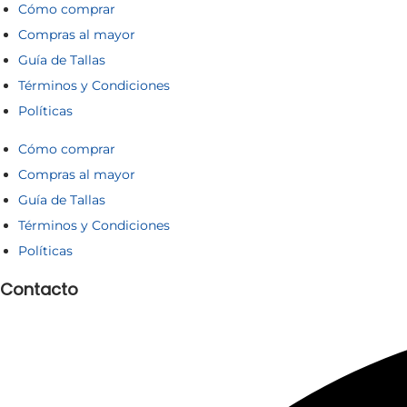
Cómo comprar
i
n
Compras al mayor
p
t
Guía de Tallas
l
e
Términos y Condiciones
e
s
Políticas
s
.
v
L
Cómo comprar
a
Compras al mayor
a
Guía de Tallas
r
s
Términos y Condiciones
i
o
Políticas
a
p
n
c
Contacto
t
i
e
o
s
n
.
e