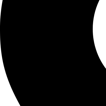
e
e
d
n
e
l
n
a
e
p
l
á
e
g
g
i
i
n
r
a
e
d
n
e
l
p
a
r
p
o