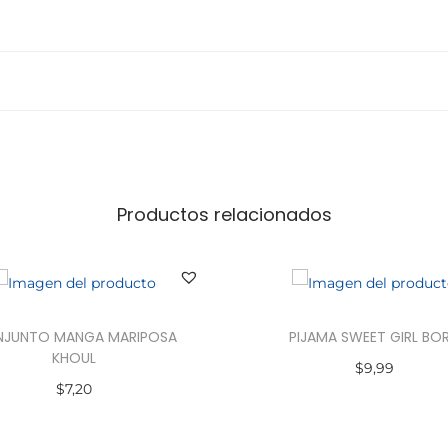
R
T
A
c
a
n
t
i
Productos relacionados
d
a
d
JUNTO MANGA MARIPOSA
PIJAMA SWEET GIRL BO
KHOUL
$
9,99
$
7,20
Seleccionar opciones
Seleccionar opciones
E