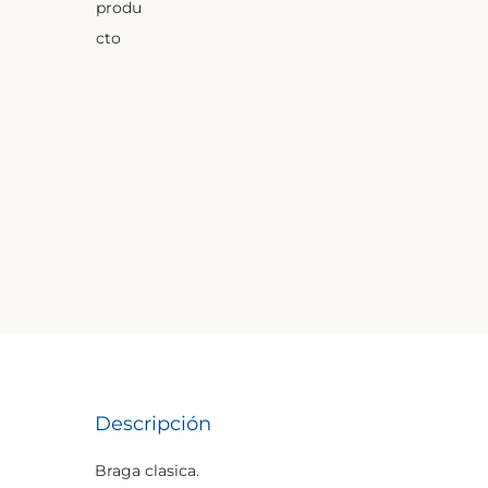
a
i
c
d
i
o
ó
n
Descripción
Braga clasica.