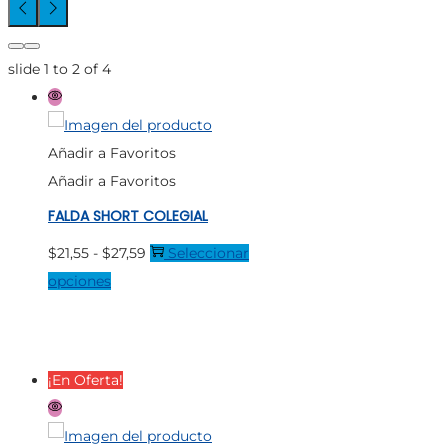
slide
1 to 2
of 4
Añadir a Favoritos
Añadir a Favoritos
FALDA SHORT COLEGIAL
Rango
$
21,55
-
$
27,59
Seleccionar
Este
de
opciones
producto
precios:
tiene
desde
múltiples
$21,55
¡En Oferta!
variantes.
hasta
Las
$27,59
opciones