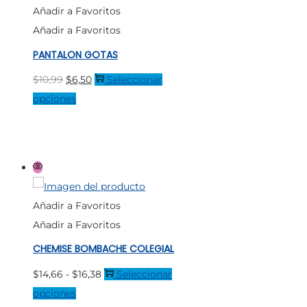
Añadir a Favoritos
se
Añadir a Favoritos
pueden
PANTALON GOTAS
elegir
en
El
El
$
10,99
$
6,50
Seleccionar
la
precio
Este
precio
opciones
página
original
producto
actual
de
era:
tiene
es:
producto
$10,99.
múltiples
$6,50.
variantes.
Las
Añadir a Favoritos
opciones
Añadir a Favoritos
se
CHEMISE BOMBACHE COLEGIAL
pueden
elegir
Rango
$
14,66
-
$
16,38
Seleccionar
en
Este
de
opciones