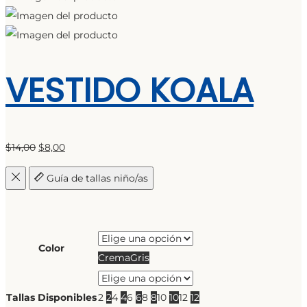
VESTIDO KOALA
El
El
$
14,00
$
8,00
precio
precio
Guía de tallas niño/as
original
actual
era:
es:
$14,00.
$8,00.
Color
Crema
Gris
Tallas Disponibles
2
2
4
4
6
6
8
8
10
10
12
12