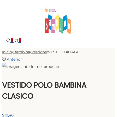
Saltar
Saltar
a
al
la
contenido
navegación
0
0
Inicio
/
Bambina
/
Vestidos
/
VESTIDO KOALA
Anterior
VESTIDO POLO BAMBINA
CLASICO
$
10,40