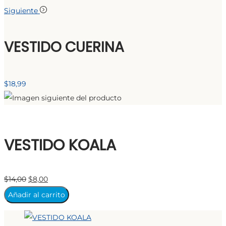
Siguiente
VESTIDO CUERINA
$
18,99
VESTIDO KOALA
El
El
$
14,00
$
8,00
precio
precio
Añadir al carrito
original
actual
era:
es: