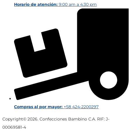
Horario de atención:
9:00 am a 4:30 pm
Compras al por mayor:
+58 424-2200297
Copyright© 2026. Confecciones Bambino C.A. RIF: J-
00069581-4