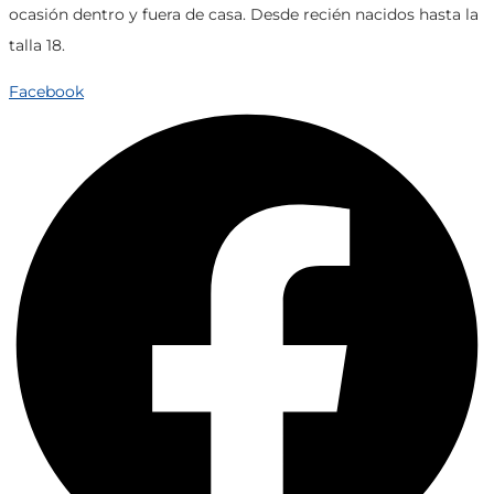
opciones
ocasión dentro y fuera de casa. Desde recién nacidos hasta la
se
talla 18.
pueden
Facebook
elegir
en
la
página
de
producto