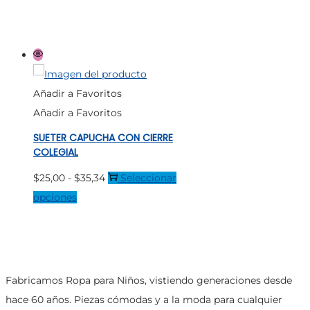
la
producto
precios:
página
tiene
desde
de
múltiples
$14,66
producto
variantes.
hasta
Las
$16,38
Añadir a Favoritos
opciones
Añadir a Favoritos
se
SUETER CAPUCHA CON CIERRE
pueden
COLEGIAL
elegir
Rango
$
25,00
-
$
35,34
Seleccionar
en
Este
de
opciones
la
producto
precios:
página
tiene
desde
de
múltiples
$25,00
producto
variantes.
hasta
Fabricamos Ropa para Niños, vistiendo generaciones desde
Las
$35,34
hace 60 años. Piezas cómodas y a la moda para cualquier