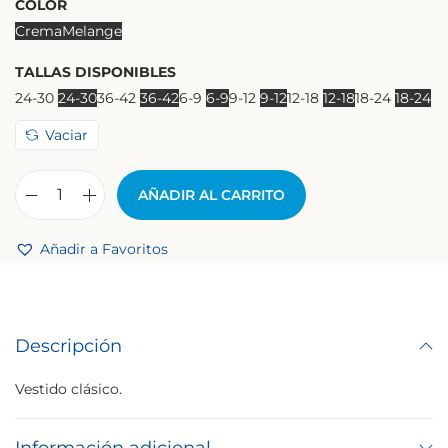
COLOR
Crema
Melange
TALLAS DISPONIBLES
24-30
24-30
36-42
36-42
6-9
6-9
9-12
9-12
12-18
12-18
18-24
18-24
Vaciar
AÑADIR AL CARRITO
Añadir a Favoritos
Descripción
Vestido clásico.