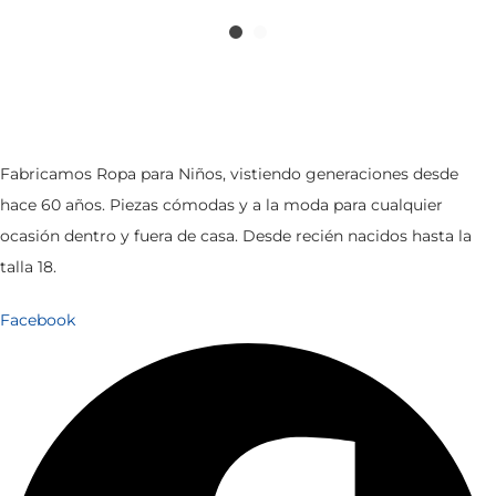
E
E
p
p
s
s
r
r
t
t
e
e
e
e
c
c
p
p
i
i
r
r
o
o
Fabricamos Ropa para Niños, vistiendo generaciones desde
o
o
o
a
hace 60 años. Piezas cómodas y a la moda para cualquier
d
d
r
c
ocasión dentro y fuera de casa. Desde recién nacidos hasta la
u
u
i
t
talla 18.
c
c
g
u
Facebook
t
t
i
a
o
o
n
l
t
t
a
e
i
i
l
s
e
e
e
:
n
n
r
$