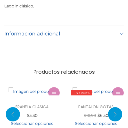
O
Leggin clásico.
N
L
E
Información adicional
G
G
I
N
c
Productos relacionados
a
n
t
¡En Oferta!
i
d
FRANELA CLASICA
PANTALON GOTAS
a
E
E
$
5,30
$
10,99
$
6,50
d
l
l
Seleccionar opciones
Seleccionar opciones