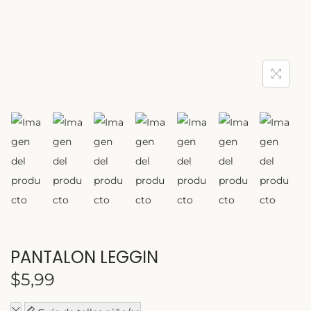
c
d
i
o
ó
n
PANTALON LEGGIN
$
5,99