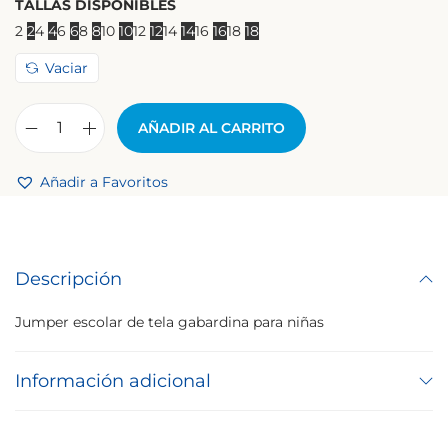
TALLAS DISPONIBLES
2
2
4
4
6
6
8
8
10
10
12
12
14
14
16
16
18
18
Vaciar
AÑADIR AL CARRITO
Añadir a Favoritos
Descripción
Jumper escolar de tela gabardina para niñas
Información adicional