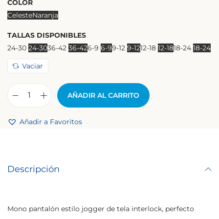
COLOR
Celeste
Naranja
TALLAS DISPONIBLES
24-30
24-30
36-42
36-42
6-9
6-9
9-12
9-12
12-18
12-18
18-24
18-24
Vaciar
AÑADIR AL CARRITO
Añadir a Favoritos
Descripción
Mono pantalón estilo jogger de tela interlock, perfecto