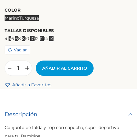
COLOR
Marino
Turquesa
TALLAS DISPONIBLES
4
4
6
6
8
8
10
10
12
12
14
14
Vaciar
AÑADIR AL CARRITO
Añadir a Favoritos
Descripción
Conjunto de falda y top con capucha, super deportivo
para tu Bambina.