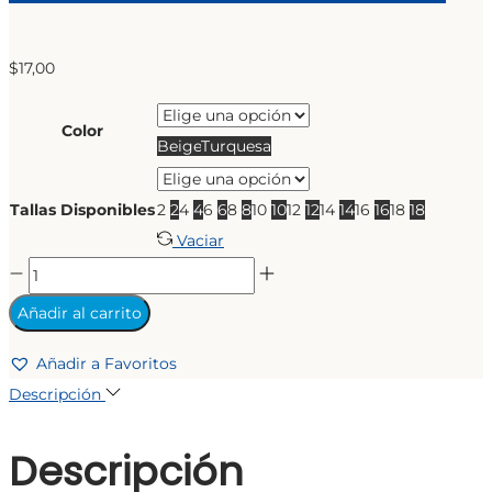
$
17,00
Color
Beige
Turquesa
Tallas Disponibles
2
2
4
4
6
6
8
8
10
10
12
12
14
14
16
16
18
18
Vaciar
CHEMISE
DOUBLE
Añadir al carrito
cantidad
Añadir a Favoritos
Descripción
Descripción