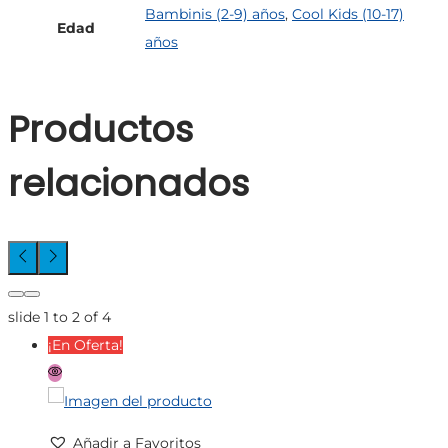
Bambinis (2-9) años
,
Cool Kids (10-17)
Edad
años
Productos
relacionados
slide
1 to 2
of 4
¡En Oferta!
Añadir a Favoritos