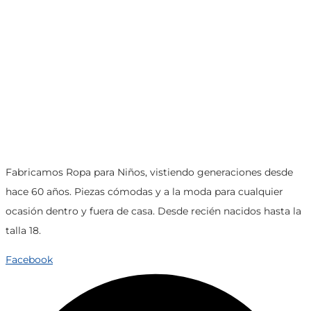
producto
la
tiene
página
múltiples
de
variantes.
producto
Las
opciones
se
pueden
elegir
Fabricamos Ropa para Niños, vistiendo generaciones desde
en
hace 60 años. Piezas cómodas y a la moda para cualquier
la
ocasión dentro y fuera de casa. Desde recién nacidos hasta la
página
talla 18.
de
producto
Facebook