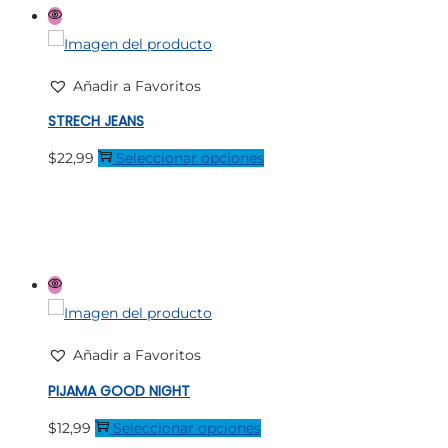
de
Las
producto
opciones
se
Añadir a Favoritos
pueden
STRECH JEANS
elegir
Este
$
22,99
Seleccionar opciones
en
producto
la
tiene
página
múltiples
de
variantes.
producto
Las
opciones
se
Añadir a Favoritos
pueden
PIJAMA GOOD NIGHT
elegir
Este
$
12,99
Seleccionar opciones
en