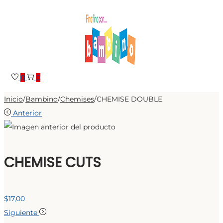
Saltar
Saltar
a
al
la
contenido
navegación
0
0
Inicio
/
Bambino
/
Chemises
/
CHEMISE DOUBLE
Anterior
CHEMISE CUTS
$
17,00
Siguiente