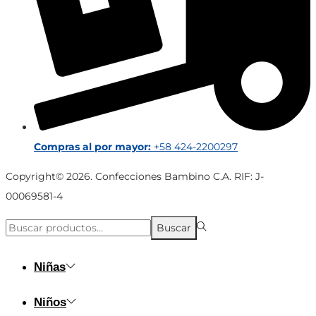
Compras al por mayor:
+58 424-2200297
Copyright© 2026. Confecciones Bambino C.A. RIF: J-
00069581-4
Búsqueda
Buscar
para:>
Niñas
Niños