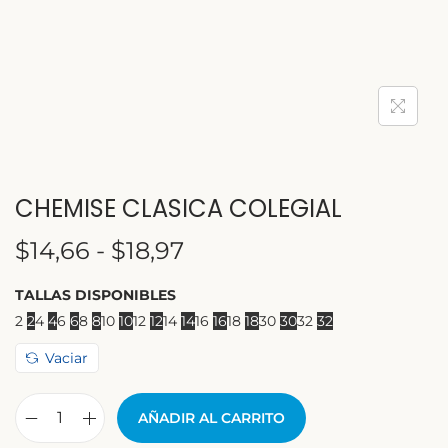
CHEMISE CLASICA COLEGIAL
$
14,66
-
$
18,97
TALLAS DISPONIBLES
2
2
4
4
6
6
8
8
10
10
12
12
14
14
16
16
18
18
30
30
32
32
Vaciar
AÑADIR AL CARRITO