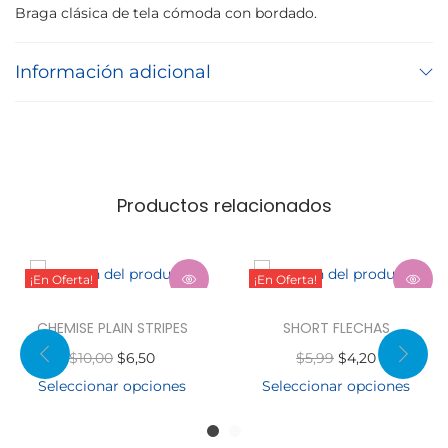
Braga clásica de tela cómoda con bordado.
T
L
Información adicional
E
A
N
I
M
Productos relacionados
A
L
S
¡En Oferta!
¡En Oferta!
c
a
CHEMISE PLAIN STRIPES
SHORT FLECHAS
n
E
E
E
E
$
10,00
$
6,50
$
5,99
$
4,20
t
l
l
l
l
Seleccionar opciones
Seleccionar opciones
i
E
p
p
E
p
p
d
s
r
r
s
r
r