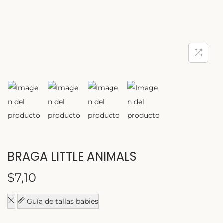
c
d
i
o
ó
n
BRAGA LITTLE ANIMALS
$
7,10
Guía de tallas babies