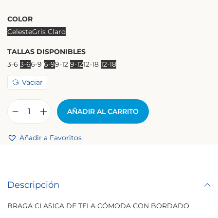
COLOR
Celeste
Gris Claro
TALLAS DISPONIBLES
3-6
3-6
6-9
6-9
9-12
9-12
12-18
12-18
Vaciar
AÑADIR AL CARRITO
B
R
Añadir a Favoritos
A
G
A
Descripción
L
I
BRAGA CLASICA DE TELA CÓMODA CON BORDADO
T