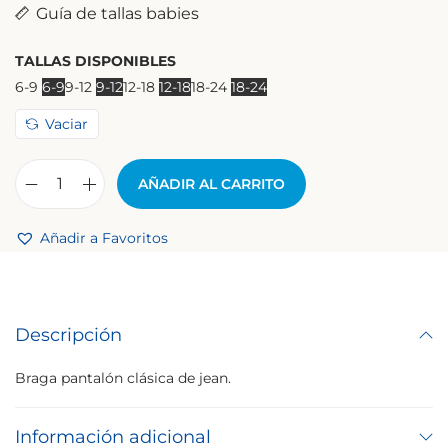
Guía de tallas babies
TALLAS DISPONIBLES
6-9
6-9
9-12
9-12
12-18
12-18
18-24
18-24
Vaciar
AÑADIR AL CARRITO
Añadir a Favoritos
Descripción
Braga pantalón clásica de jean.
Información adicional