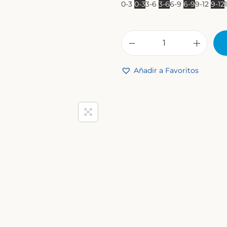
0-3
0-3
3-6
3-6
6-9
6-9
9-12
9-12
Añadir a Favoritos