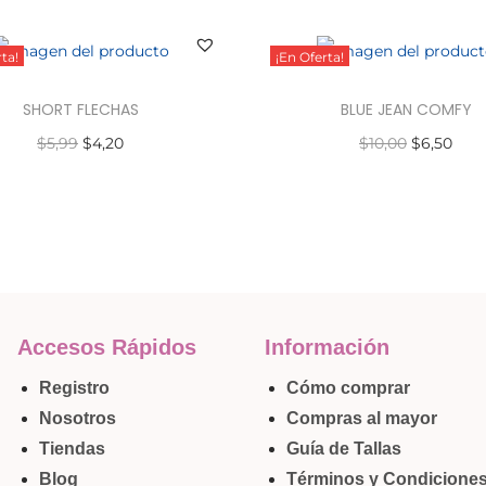
ta!
¡En Oferta!
SHORT FLECHAS
BLUE JEAN COMFY
$
5,99
$
4,20
$
10,00
$
6,50
Seleccionar opciones
Seleccionar opciones
Accesos Rápidos
Información
Registro
Cómo comprar
Nosotros
Compras al mayor
Tiendas
Guía de Tallas
Blog
Términos y Condicione