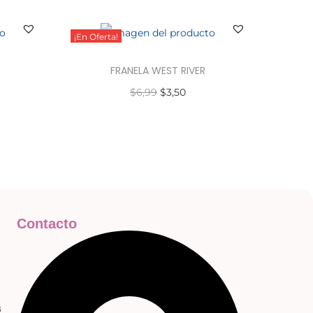
¡En Oferta!
FRANELA WEST RIVER
$
6,99
$
3,50
Seleccionar opciones
Contacto
s