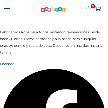
0
S
S
a
a
l
l
t
t
Fabricamos Ropa para Niños, vistiendo generaciones desde
a
a
hace 60 años. Piezas cómodas y a la moda para cualquier
r
r
ocasión dentro y fuera de casa. Desde recién nacidos hasta la
a
a
talla 18.
l
l
Facebook
a
c
n
o
a
n
v
t
e
e
g
n
a
i