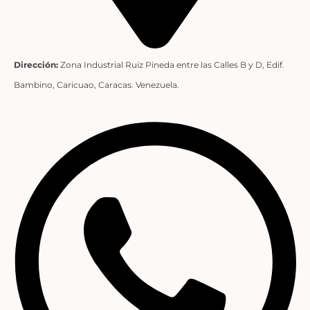
Dirección:
Zona Industrial Ruiz Pineda entre las Calles B y D, Edif.
Bambino, Caricuao, Caracas. Venezuela.