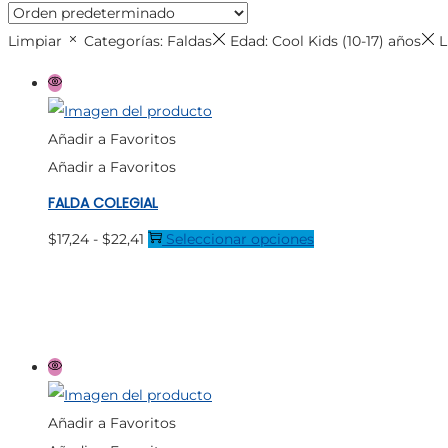
Limpiar
Categorías: Faldas
Edad: Cool Kids (10-17) años
L
Añadir a Favoritos
Añadir a Favoritos
FALDA COLEGIAL
Rango
Este
$
17,24
-
$
22,41
Seleccionar opciones
de
producto
precios:
tiene
desde
múltiples
$17,24
variantes.
hasta
Las
$22,41
opciones
Añadir a Favoritos
se