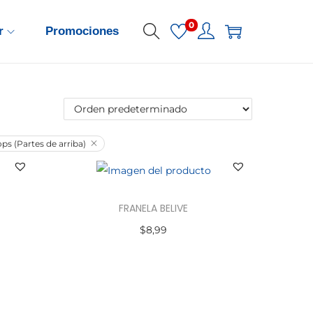
0
r
Promociones
ps (Partes de arriba)
FRANELA BELIVE
$
8,99
Seleccionar opciones
E
s
t