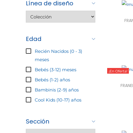
a
i
Línea de diseño
c
d
i
o
FRA
ó
n
Edad
Sele
Recién Nacidos (0 - 3)
meses
Bebés (3-12) meses
¡En Oferta!
Bebés (1-2) años
FRANE
Bambinis (2-9) años
Cool Kids (10-17) años
Sele
Sección