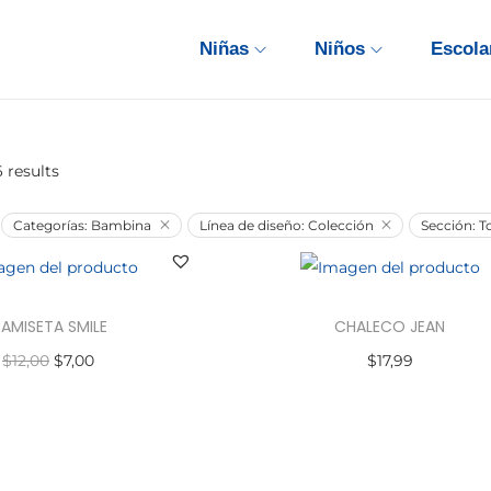
Niñas
Niños
Escola
 results
Categorías: Bambina
Línea de diseño: Colección
Sección: To
AMISETA SMILE
CHALECO JEAN
E
E
$
12,00
$
7,00
$
17,99
l
l
ccionar opciones
Seleccionar opciones
E
p
p
E
s
r
r
s
t
e
e
t