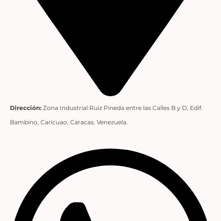
Dirección:
Zona Industrial Ruiz Pineda entre las Calles B y D, Edif.
Bambino, Caricuao, Caracas. Venezuela.