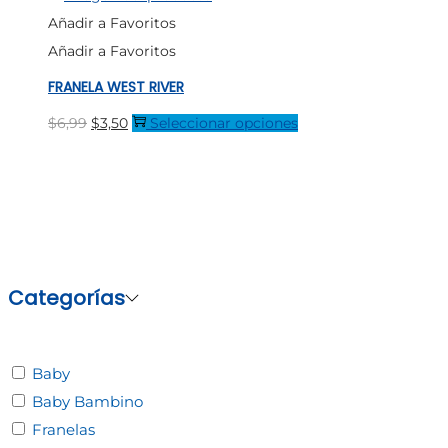
Añadir a Favoritos
Añadir a Favoritos
FRANELA WEST RIVER
El
El
Este
$
6,99
$
3,50
Seleccionar opciones
precio
precio
producto
original
actual
tiene
era:
es:
múltiples
$6,99.
$3,50.
variantes.
Las
opciones
Categorías
se
pueden
Baby
elegir
Baby Bambino
en
Franelas
la