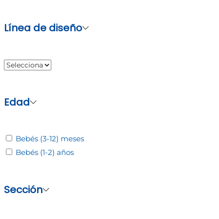
página
de
Línea de diseño
producto
Edad
Bebés (3-12) meses
Bebés (1-2) años
Sección