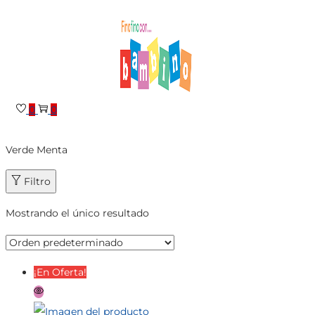
Saltar
Saltar
a
al
la
contenido
navegación
0
0
Verde Menta
Filtro
Mostrando el único resultado
¡En Oferta!