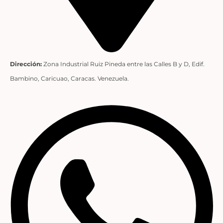
Dirección:
Zona Industrial Ruiz Pineda entre las Calles B y D, Edif.
Bambino, Caricuao, Caracas. Venezuela.