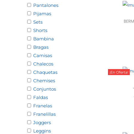
Pantalones
Pijamas
BERM
Sets
Shorts
Bambina
Sele
Bragas
Camisas
Chalecos
Chaquetas
¡En Oferta!
Chemises
Conjuntos
Faldas
Sele
Franelas
Franelillas
Joggers
Leggins