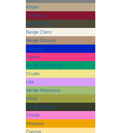
Khaki
Vinotinto
Verde Militar
Beige Claro
Beige Oscuro
Océano
Fucsia
Verde Esmeralda
Crudo
Lila
Verde Manzana
Oliva
Verde Botella
Chicle
Mostaza
Crema