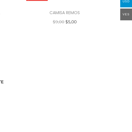
USD
L
CAMISA REMOS
VES
$
9,00
$
5,00
Seleccionar opciones
TE