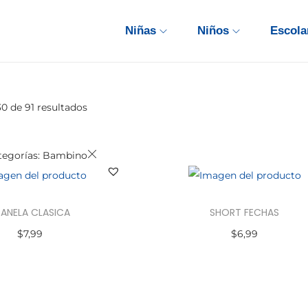
Niñas
Niños
Escola
30
de 91 resultados
tegorías: Bambino
RANELA CLASICA
SHORT FECHAS
$
7,99
$
6,99
ccionar opciones
Seleccionar opciones