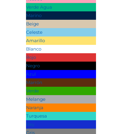
Verde Agua
Marino
Beige
Celeste
Amarillo
Blanco
Rojo
Negro
Azul
Marrón
Verde
Melange
Naranja
Turquesa
Rey
Gris