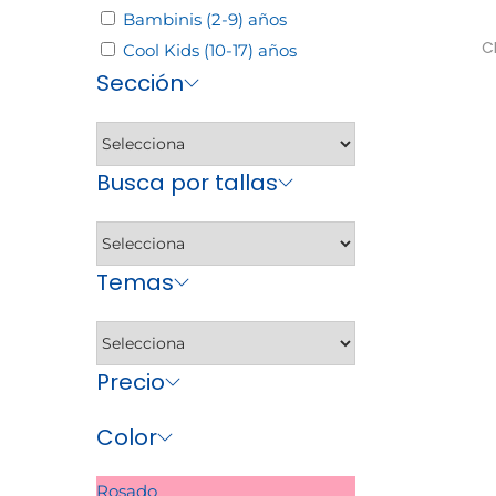
Bambinis (2-9) años
C
Cool Kids (10-17) años
Sección
Sele
Busca por tallas
Temas
Precio
Color
Rosado