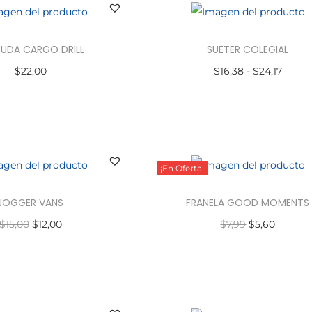
UDA CARGO DRILL
SUETER COLEGIAL
$
22,00
$
16,38
-
$
24,17
ccionar opciones
Seleccionar opciones
¡En Oferta!
JOGGER VANS
FRANELA GOOD MOMENTS
$
15,00
$
12,00
$
7,99
$
5,60
ccionar opciones
Seleccionar opciones