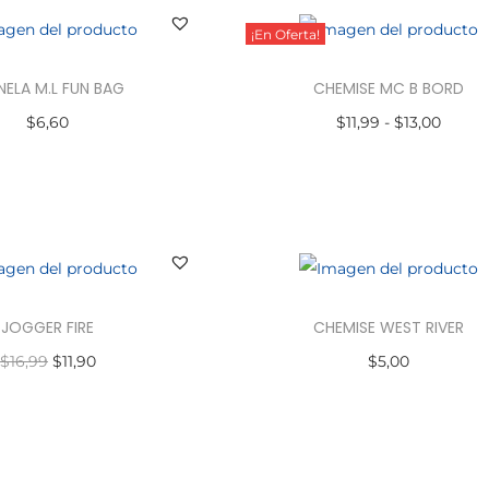
¡En Oferta!
NELA M.L FUN BAG
CHEMISE MC B BORD
$
6,60
$
11,99
-
$
13,00
ccionar opciones
Seleccionar opciones
JOGGER FIRE
CHEMISE WEST RIVER
$
16,99
$
11,90
$
5,00
ccionar opciones
Seleccionar opciones