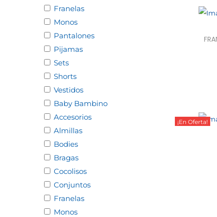
Franelas
Monos
Pantalones
FRA
Pijamas
Sets
Sele
Shorts
Vestidos
Baby Bambino
Accesorios
¡En Oferta!
Almillas
Bodies
Bragas
Cocolisos
Sele
Conjuntos
Franelas
Monos