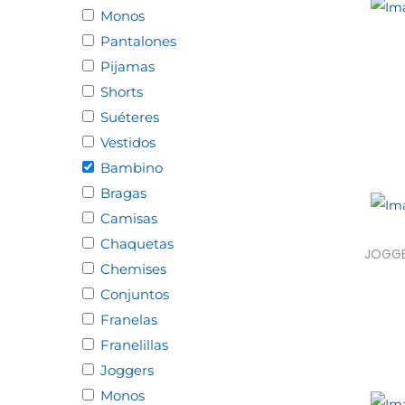
Monos
Pantalones
Pijamas
Shorts
Sele
Suéteres
Vestidos
Bambino
Bragas
Camisas
Chaquetas
JOGGE
Chemises
Conjuntos
Sele
Franelas
Franelillas
Joggers
Monos