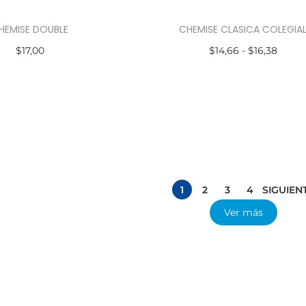
HEMISE DOUBLE
CHEMISE CLASICA COLEGIA
$
17,00
$
14,66
-
$
16,38
ccionar opciones
Seleccionar opciones
1
2
3
4
SIGUIEN
Ver más